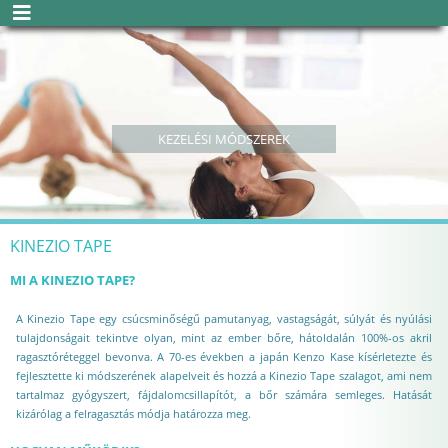
KEZELÉSI MÓDSZEREK
KINEZIO TAPE
MI A KINEZIO TAPE?
A Kinezio Tape egy csúcsminőségű pamutanyag, vastagságát, súlyát és nyúlási
tulajdonságait tekintve olyan, mint az ember bőre, hátoldalán 100%-os akril
ragasztóréteggel bevonva. A 70-es években a japán Kenzo Kase kísérletezte és
fejlesztette ki módszerének alapelveit és hozzá a Kinezio Tape szalagot, ami nem
tartalmaz gyógyszert, fájdalomcsillapítót, a bőr számára semleges. Hatását
kizárólag a felragasztás módja határozza meg.