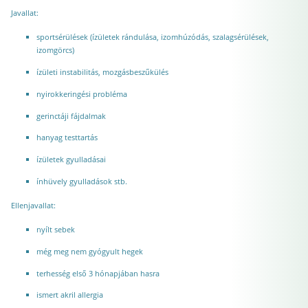
Javallat:
sportsérülések (ízületek rándulása, izomhúzódás, szalagsérülések,
izomgörcs)
ízületi instabilitás, mozgásbeszűkülés
nyirokkeringési probléma
gerinctáji fájdalmak
hanyag testtartás
ízületek gyulladásai
ínhüvely gyulladások stb.
Ellenjavallat:
nyílt sebek
még meg nem gyógyult hegek
terhesség első 3 hónapjában hasra
ismert akril allergia