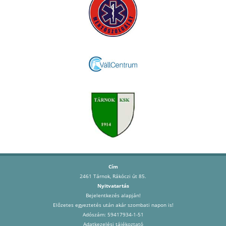
Cím
2461 Tárnok, Rákóczi út 85.
Nyitvatartás
Bejelentkezés alapján!
Előzetes egyeztetés után akár szombati napon is!
Adószám: 59417934-1-51
Adatkezelési tájékoztató