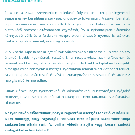
HOGYAN MŰKÖDIK?
1: A cél a zavart szervezetben keletkező folyamatokat receptor-ingerekkel
segíteni és így beindítani a szervezet öngyógyító folyamatait. A szakember által,
a pontos anatómiai ismeretek mellett felhelyezett tape hatására a bőr és az
alatta lévő szövetek eltávolodnak egymástól, így a nyirokfolyadék áramlása
könnyebbé válik és a fájdalom receptorokra nehezedő nyomás is csökken.
Ezáltal a fájdalom enyhül, akár meg is szűnik.
2: A Kinesio Tape képes az agy túlzott válaszreakcióit kikapcsolni, hiszen ha egy
állandó kisebb nyomásnak tesszük ki a receptorokat, azok elfáradnak és
jelzéseik csökkennek, tehát a fájdalom enyhül. Ha kisebb a fájdalom könnyebb
a mozgás és ha könnyebb a mozgás, gyorsabban rehabilitálódik az adott terület.
Mivel a tapasz légáteresztő és vízálló, zuhanyozáskor is viselhető és akár 5-8
napig is a bőrön maradhat.
Külön előnye, hogy gyermekeknél és várandósoknál is biztonságos gyógyító
módszer, hiszen semmiféle kémiai hatóanyagot nem tartalmaz. Mellékhatásai
nincsenek.
Nagyon ritkán előfordulhat, hogy a ragasztóra allergiás reakció váltódik ki.
Nem mindegy, hogy ragasztják fel! Csak erre képzett szakember tudja
szakszerűen alkalmazni. Az online videók alapján vagy készre szabott
szalagokkal ártani is lehet!