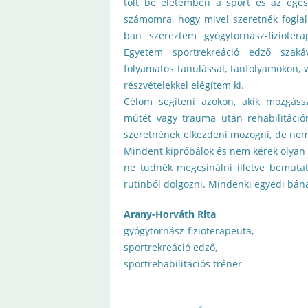
tölt be életemben a sport és az egés
számomra, hogy mivel szeretnék fogla
ban szereztem gyógytornász-fizioter
Egyetem sportrekreáció edző szaká
folyamatos tanulással, tanfolyamokon,
részvételekkel elégítem ki.
Célom segíteni azokon, akik mozgáss
műtét vagy trauma után rehabilitációr
szeretnének elkezdeni mozogni, de nem
Mindent kipróbálok és nem kérek olyan 
ne tudnék megcsinálni illetve bemut
rutinból dolgozni. Mindenki egyedi bá
Arany-Horváth Rita
gyógytornász-fizioterapeuta,
sportrekreáció edző,
sportrehabilitációs tréner