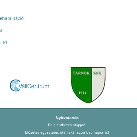
ehabilitáció
nt
 Kft.
Nyitvatartás
Bejelentkezés alapján!
Előzetes egyeztetés után akár szombati napon is!