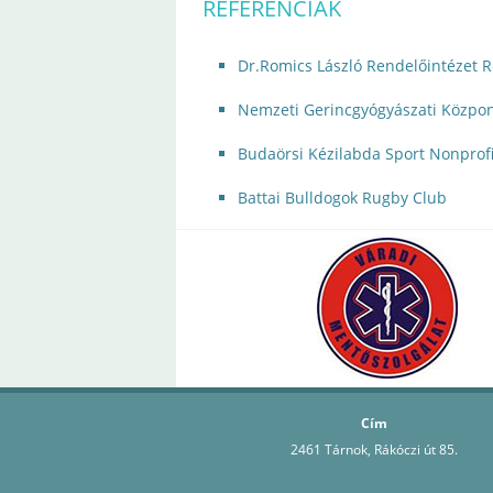
REFERENCIÁK
Dr.Romics László Rendelőintézet R
Nemzeti Gerincgyógyászati Közpo
Budaörsi Kézilabda Sport Nonprofit
Battai Bulldogok Rugby Club
Cím
2461 Tárnok, Rákóczi út 85.