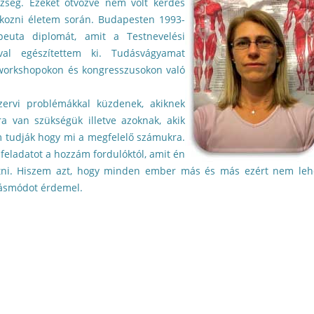
zség. Ezeket ötvözve nem volt kérdés
lkozni életem során. Budapesten 1993-
apeuta diplomát, amit a Testnevelési
val egészítettem ki. Tudásvágyamat
 workshopokon és kongresszusokon való
zervi problémákkal küzdenek, akiknek
a van szükségük illetve azoknak, akik
 tudják hogy mi a megfelelő számukra.
feladatot a hozzám fordulóktól, amit én
atni. Hiszem azt, hogy minden ember más és más ezért nem leh
násmódot érdemel.