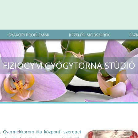
GYAKORI PROBLÉMÁK
KEZELÉSI MÓDSZEREK
ESZ
FIZIOGYM GYÓGYTORNA STÚDIÓ
r. Gyermekkorom óta központi szerepet